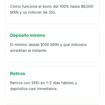
Cómo funciona el bono del 100% hasta $6,000
MXN y su rollover de 35x.
Depósito mínimo
El mínimo desde $100 MXN y qué métodos
acreditan al instante.
Retiros
Retiros con SPEI en 1–2 días hábiles y
depósitos casi inmediatos.