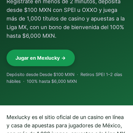
Regístrate en menos de 2 minutos, deposita
desde $100 MXN con SPEI u OXXO y juega
más de 1,000 títulos de casino y apuestas a la
Liga MX, con un bono de bienvenida del 100%
hasta $6,000 MXN.
Jugar en Mexlucky →
Depósito desde Desde $100 MXN · Retiros SPEI 1–2 días
hábiles · 100% hasta $6,000 MXN
Mexlucky es el sitio oficial de un casino en línea
y casa de apuestas para jugadores de México,