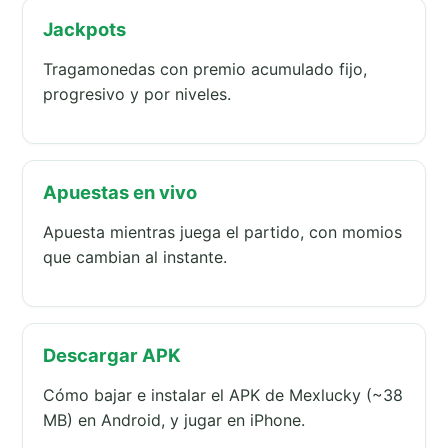
Jackpots
Tragamonedas con premio acumulado fijo,
progresivo y por niveles.
Apuestas en vivo
Apuesta mientras juega el partido, con momios
que cambian al instante.
Descargar APK
Cómo bajar e instalar el APK de Mexlucky (~38
MB) en Android, y jugar en iPhone.