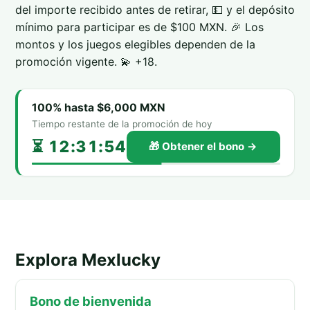
del importe recibido antes de retirar, 💵 y el depósito
mínimo para participar es de $100 MXN. 🎉 Los
montos y los juegos elegibles dependen de la
promoción vigente. 💫 +18.
100% hasta $6,000 MXN
Tiempo restante de la promoción de hoy
⏳
12:31:54
🎁 Obtener el bono →
Explora Mexlucky
Bono de bienvenida