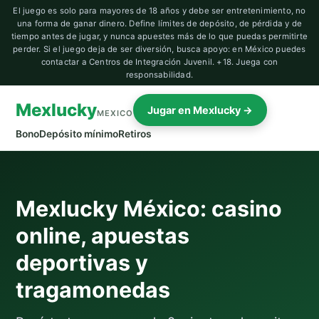
El juego es solo para mayores de 18 años y debe ser entretenimiento, no
una forma de ganar dinero. Define límites de depósito, de pérdida y de
tiempo antes de jugar, y nunca apuestes más de lo que puedas permitirte
perder. Si el juego deja de ser diversión, busca apoyo: en México puedes
contactar a Centros de Integración Juvenil. +18. Juega con
responsabilidad.
Mexlucky
Jugar en Mexlucky →
MEXICO
Bono
Depósito mínimo
Retiros
Mexlucky México: casino
online, apuestas
deportivas y
tragamonedas